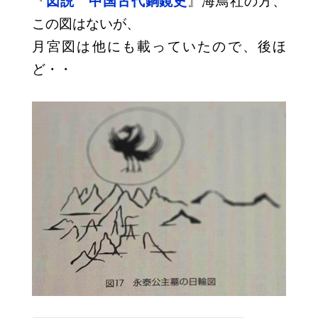
『
図説 中国古代銅鏡史
』海鳥社の方、
この図はないが、
月宮図は他にも載っていたので、後ほ
ど・・