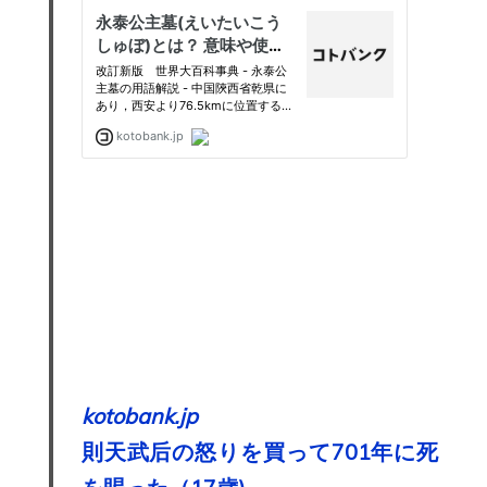
kotobank.jp
則天武后
の怒りを買って701年に死