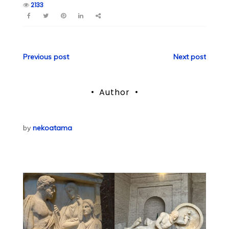
2133
投
Previous post
Next post
稿
Author
ナ
ビ
by
nekoatama
ゲ
ー
シ
ョ
ン