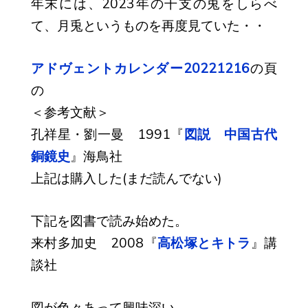
年末には、2023年の干支の兎をしらべ
て、月兎というものを再度見ていた・・
アドヴェントカレンダー20221216
の頁
の
＜参考文献＞
孔祥星・劉一曼 1991『
図説 中国古代
銅鏡史
』海鳥社
上記は購入した(まだ読んでない)
下記を図書で読み始めた。
来村多加史 2008『
高松塚とキトラ
』講
談社
図が色々あって興味深い。