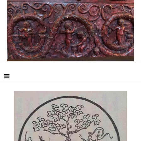
Skip
美術史・文化探訪
to
content