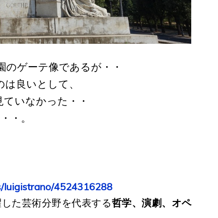
公園のゲーテ像であるが・・
のは良いとして、
見ていなかった・・
・・・。
s/luigistrano/4524316288
躍した芸術分野を代表する
哲学、演劇、オペ