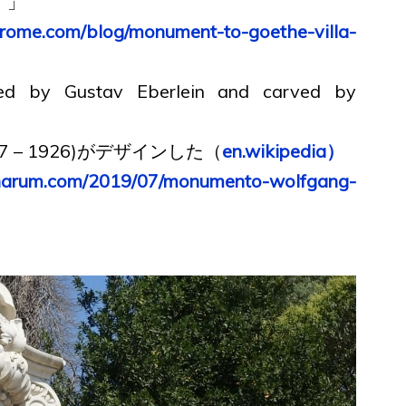
。」
nrome.com/blog/monument-to-goethe-villa-
d by Gustav Eberlein and carved by
 – 1926)がデザインした（
en.wikipedia）
narum.com/2019/07/monumento-wolfgang-