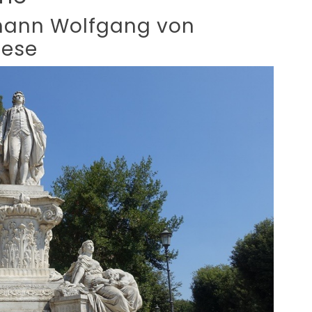
hann Wolfgang von
hese