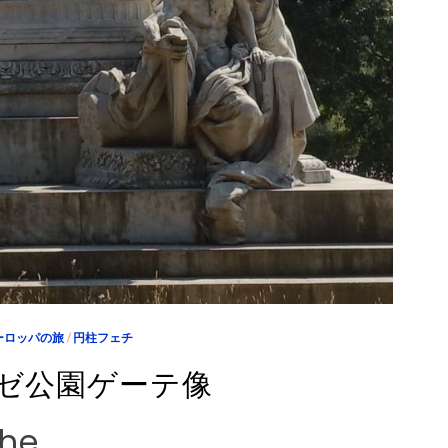
ーロッパの旅
/
円柱フェチ
ゼ公園ゲーテ像
the