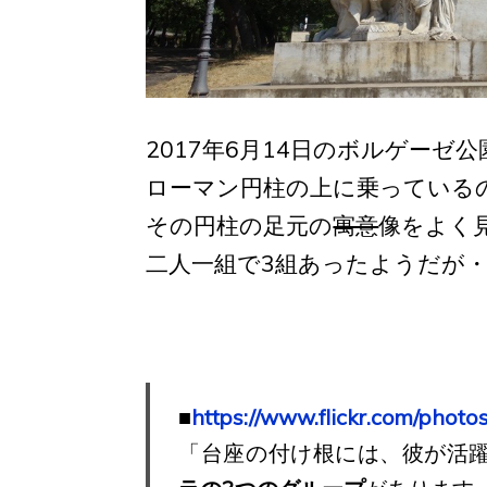
2017年6月14日のボルゲーゼ
ローマン円柱の上に乗っている
その円柱の足元の
寓意
像をよく
二人一組で3組あったようだが
■
https://www.flickr.com/photo
「台座の付け根には、彼が活