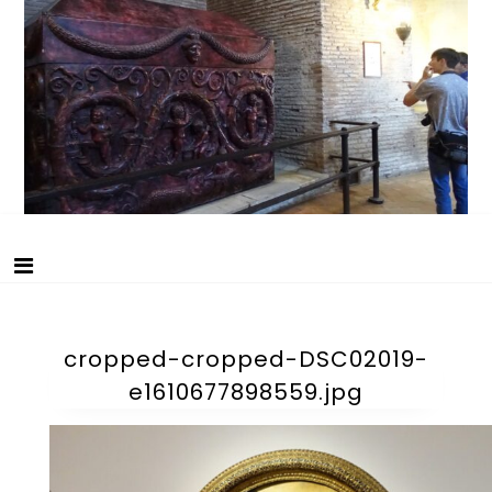
Skip
美術史・文化探訪
to
content
cropped-cropped-DSC02019-
e1610677898559.jpg