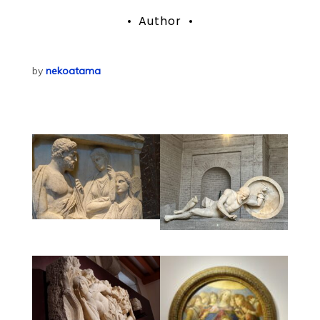
稿
Author
ナ
ビ
by
nekoatama
ゲ
ー
シ
ョ
ン