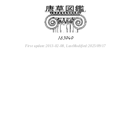
First update:2013-02-08, LastModified:2025/09/17