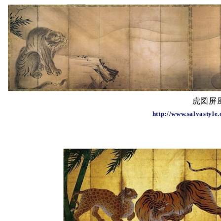
虎図屏
http://www.salvastyl