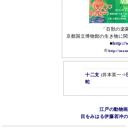
「百獣の楽
京都国立博物館の生き物に
■
http:/
※
http://man
十二支
(井本英一⇒
蛇
江戸の動物
目をみはる伊藤若冲の