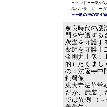
＊ヒンドゥー教の3
鳥ハンサ、ガルーダ
ゥー教の神の乗り物
奈良時代の護
門を守護する
釈迦を守護す
薬師を守護十
金剛力士像：
的）たくまし
の：法隆寺中
銅盤像
東大寺法華堂
だが、武装し
では異例 （→
美先生）