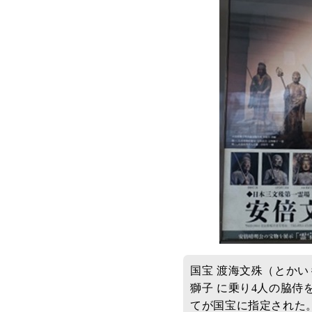
国宝 渡海文殊（とか
獅子 に乗り4人の脇侍
てが国宝に指定された。