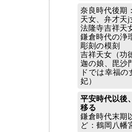
奈良時代後期
天女、弁才天j
法隆寺吉祥天
鎌倉時代の浄
彫刻の模刻
吉祥天女（功
迦の娘、毘沙
ドでは幸福の
妃）
平安時代以後
移る
鎌倉時代末期
ど：鶴岡八幡