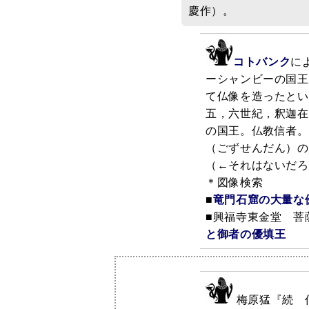
慶作）。
コトバンク
に
ーシャンビーの国王
て仏像を造ったとい
五，六世紀，釈迦在
の国王。仏教信者。
（ごずせんだん）の
（←それはないだろ
＊図像検索
■
竜門石窟の大量な
■興福寺東金堂 菩
と御者の優填王
梅原猛『続 