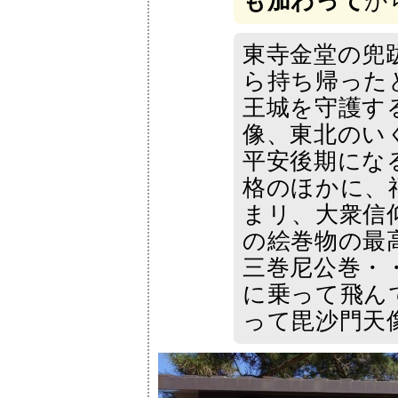
も加わって
か
東寺金堂の兜
ら持ち帰った
王城を守護す
像、東北のい
平安後期にな
格のほかに、
まリ、大衆信
の絵巻物の最
三巻尼公巻・
に乗って飛ん
って毘沙門天