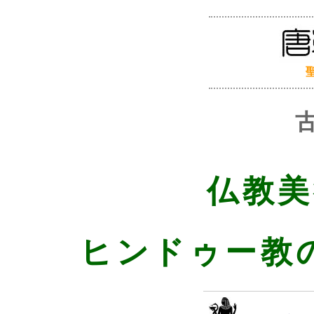
仏教美
ヒンドゥー教