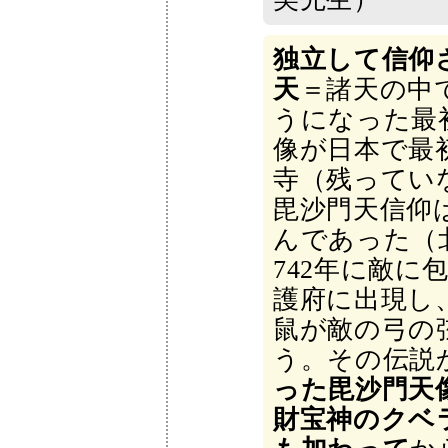
独立して信仰
天
＝諸天の中
うになった最初
像が日本で最
寺（残ってい
毘沙門天信仰
んであった（
742年に敵に
護府に出現し
鼠が敵の弓の
う。その伝説
った毘沙門天
財宝神のクベ