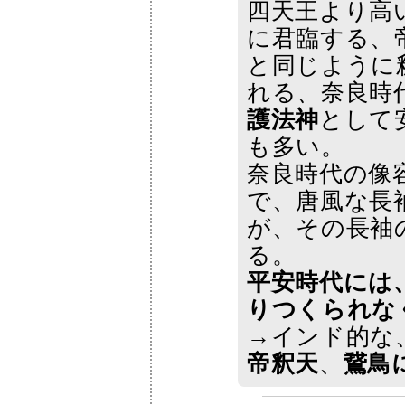
四天王より高
に君臨する、
と同じように
れる、奈良時
護法神
として
も多い。
奈良時代の像
で、唐風な長
が、その長袖
る。
平安時代には
りつくられな
→インド的な
帝釈天
、
鵞鳥