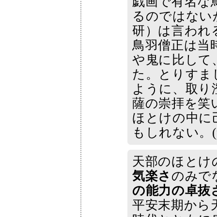
戯画で有名な
るのではない
研）は言われ
鳥羽僧正は当
や鬼に比して
た。とりすま
ように、取り
薩の崇拝を笑
ほとけの中に
もしれない。(p
天部のほとけ
気楽さ
のみで
の能力の卓抜
平安末期から