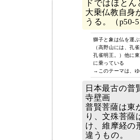
ドではほとん
大乗仏教自身
うる。（p50‐5
獅子と象は仏を運ぶ
（高野山には、孔雀
孔雀明王。）他に東
に乗っている
→このテーマは、ゆ
日本最古の普
寺壁画
普賢菩薩は東
り、文殊菩薩
け、維摩経の
違うもの。