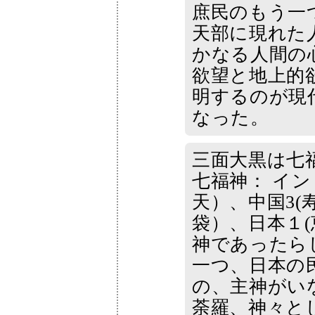
庶民のもう一
天部に現れた
かなる人間の
欲望と地上的
明するのが現
なった。
三面大黒は七
七福神： イン
天）、中国3(
袋）、日本１
神であったら
一つ、日本の
の、主神がい
荼羅、神々と