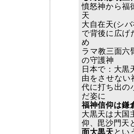
憤怒神から福
天
大自在天(シ
で背後に広げ
め
ラマ教三面六
の守護神
日本で：大黒
由をさせない
代に打ち出の
だ姿に
福神信仰は鎌
大黒天は大国
仰、毘沙門天
面大黒天
とい