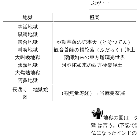
ぶが・・
地獄
極楽
等活地獄
黒縄地獄
衆合地獄
弥勒菩薩の兜率天（とそつてん）
叫喚地獄
観音菩薩の補陀落（ふだらく）浄土
大叫喚地獄
薬師如来の東方瑠璃光世界
焦熱地獄
阿弥陀如来の西方極楽浄土
大焦熱地獄
阿鼻地獄
長岳寺 地獄絵
（観無量寿経）→当麻曼荼羅
図
地獄の図は、
猛 は言う。(下記で
仏になったインドの