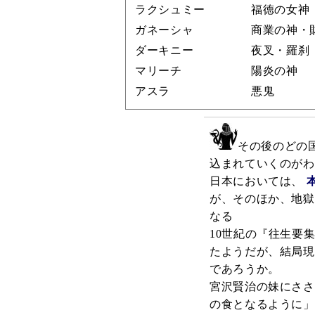
ラクシュミー
福徳の女神
ガネーシャ
商業の神・
ダーキニー
夜叉・羅刹
マリーチ
陽炎の神
アスラ
悪鬼
その後のどの
込まれていくのがわ
日本においては、
が、そのほか、地獄
なる
10世紀の『往生要
たようだが、結局現
であろうか。
宮沢賢治の妹にささ
の食となるように」