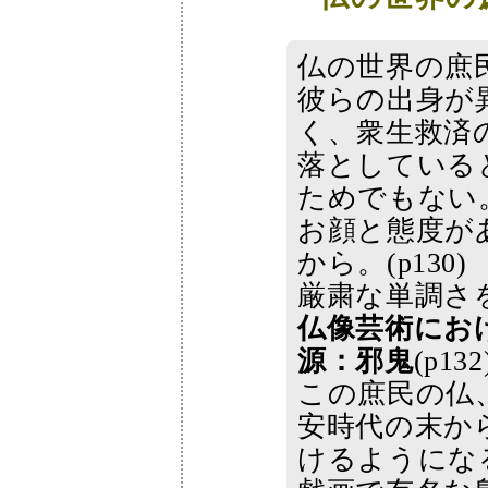
仏の世界の庶
彼らの出身が
く、衆生救済
落としている
ためでもない
お顔と態度が
から。(p130)
厳粛な単調さ
仏像芸術にお
源：邪鬼
(p132
この庶民の仏
安時代の末か
けるようにな