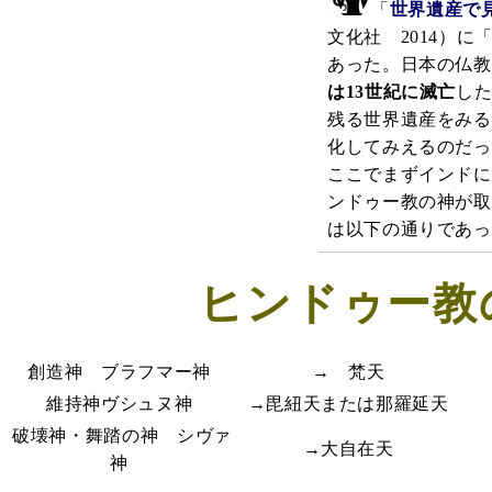
「
世界遺産で
文化社 2014）に
あった。日本の仏教
は13世紀に滅亡
し
残る世界遺産をみる
化してみえるのだっ
ここでまずインドに
ンドゥー教の神が取
は以下の通りであっ
ヒンドゥー教
創造神 ブラフマー神
→ 梵天
維持神ヴシュヌ神
→毘紐天または那羅延天
破壊神・舞踏の神 シヴァ
→大自在天
神