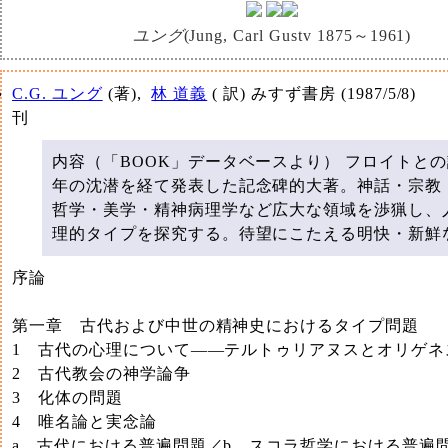
ユング
(Jung, Carl Gustv 1875～1961)
C.G. ユング
(著),‎
林 道義
( 訳)
みすず書房 (1987/5/8)
刊
内容（「BOOK」データベースより） フロイトとの
年の沈潜を経て発表した記念碑的大著。神話・宗教
哲学・美学・精神病理学など広大な領域を渉猟し、
理的タイプを探究する。待望にこたえる明快・新鮮
序論
第一章 古代および中世の精神史におけるタイプ問題
1 古代の心理について――テルトゥリアヌスとオリゲネ
2 古代教会の神学論争
3 化体の問題
4 唯名論と実念論
a 古代における普遍問題／b スコラ哲学における普遍