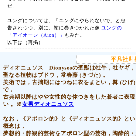
だ。
ユングについては、「ユングにやられないで」と忠
告されつつ、別に、蛇に巻きつかれた像
ユングの
「アイオーン（Aion）」
もみた。
以下は（再掲）
平凡社世界
ディオニュソス Dionysos
の聖獣は牡牛，牡ヤギ，
聖なる植物はブドウ，常春藤 (きづた)
。
美術では，古拙期にはつねに衣をまとい，髯 (ひげ)
で，
古典期以降はやや女性的な体つきをした若者
に表現
い 。※
女男ディオニュソス
なお，《アポロン的》と《ディオニュソス的》とい
概念は，
夢想的・静観的芸術をアポロン型の芸術，
陶酔的・