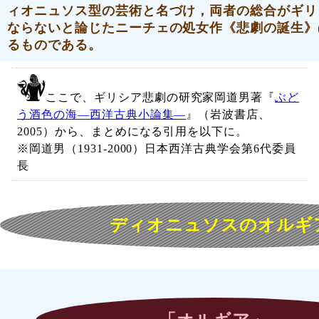
ィオニュソス型の芸術
と名づけ，両者の総合がギリ
ならないと論じた
ニーチェの処女作《悲劇の誕生》(1
るものである。
ここで、ギリシア悲劇の研究家岡道男著『
ぶど
う酒色の海―西洋古典小論集―
』（岩波書店、
2005）から、まとめになる引用を以下に。
※岡道男（1931‐2000）日本西洋古典学会第6代委員
長
ディオニュソスのオルギ