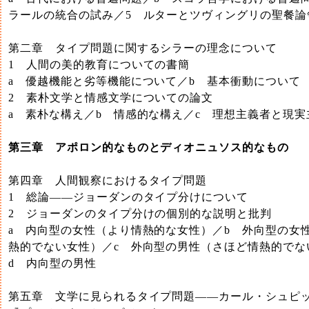
ラールの統合の試み／5 ルターとツヴィングリの聖餐論
第二章 タイプ問題に関するシラーの理念について
1 人間の美的教育についての書簡
a 優越機能と劣等機能について／b 基本衝動について
2 素朴文学と情感文学についての論文
a 素朴な構え／b 情感的な構え／c 理想主義者と現実
第三章 アポロン的なものとディオニュソス的なもの
第四章 人間観察におけるタイプ問題
1 総論――ジョーダンのタイプ分けについて
2 ジョーダンのタイプ分けの個別的な説明と批判
a 内向型の女性（より情熱的な女性）／b 外向型の女
熱的でない女性）／c 外向型の男性（さほど情熱的でな
d 内向型の男性
第五章 文学に見られるタイプ問題――カール・シュピ