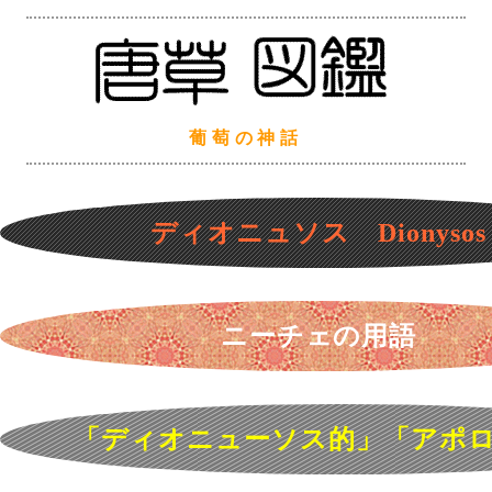
葡萄の神話
ディオニュソス Dionysos
ニーチェの用語
「ディオニューソス的」「アポ