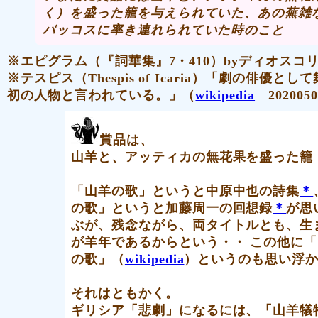
く）を盛った籠を与えられていた、あの蕪雑
バッコスに率き連れられていた時のこと
※エピグラム（『詞華集』7・410）byディオスコ
※テスピス（Thespis of Icaria）「劇の俳優と
初の人物と言われている。」（
wikipedia
202005
賞品は、
山羊と、アッティカの無花果
を盛った籠
「山羊の歌」というと中原中也の詩集
＊
の歌」というと加藤周一の回想録
＊
が思
ぶが、残念ながら、両タイトルとも、生
が羊年であるからという・・ この他に
の歌」（
wikipedia
）というのも思い浮
それはともかく。
ギリシア
「悲劇」になるには、「山羊犠