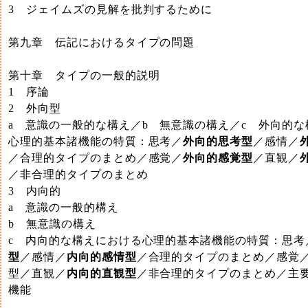
3 ジェイムズの見解を批判するために
第九章 伝記におけるタイプの問題
第十章 タイプの一般的説明
1 序論
2 外向型
a 意識の一般的な構え／b 無意識の構え／c 外向的
心理的基本諸機能の特質：思考／
外向的思考型
／感情／
／合理的タイプのまとめ／感覚／
外向的感覚型
／直観／
／非合理的タイプのまとめ
3 内向的
a 意識の一般的構え
b 無意識の構え
c 内向的な構えにおける心理的基本諸機能の特質：思考
型
／感情／
内向的感情型
／合理的タイプのまとめ／感覚
型／直観／
内向的直観型
／非合理的タイプのまとめ／主
機能