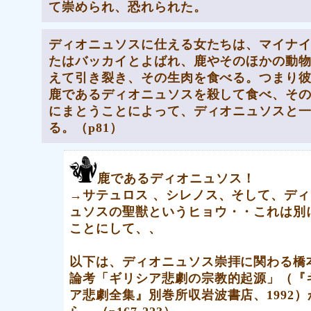
て崇められ、恐れられた。
ディオニュソスに仕える女たちは、マイナ
たはバッカイとよばれ、鹿やそのほかの動
えて引き裂き、その生肉を食べる。つまり
鹿であるディオニュソスを殺して食べ、そ
にまとうことによって、ディオニュソスと
る
。（p81）
鹿であるディオニュソス！
→サテュロス 、シレノス、そして、デ
ュソスの聖獣というヒョウ・・これは別
ことにして、、
以下は、ディオニュソス崇拝に関わる橋
論考「ギリシア悲劇の宗教的起源」（『
ア悲劇全集』別巻所収岩波書店、1992）