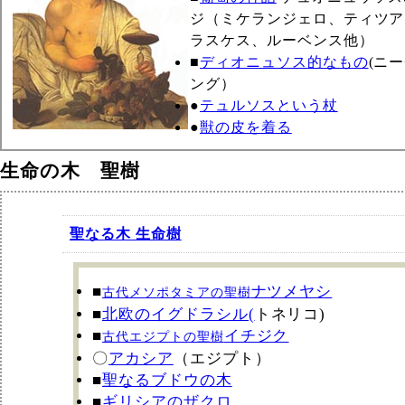
ジ（ミケランジェロ、ティツア
ラスケス、ルーベンス他）
■
ディオニュソス的なもの
(ニ
ング）
●
テュルソスという杖
●
獣の皮を着る
生命の木 聖樹
聖なる木 生命樹
■
ナツメヤシ
古代メソポタミアの聖樹
■
北欧のイグドラシル(
トネリコ)
■
イチジク
古代エジプトの聖樹
〇
アカシア
（エジプト）
■
聖なるブドウの木
■
ギリシアのザクロ