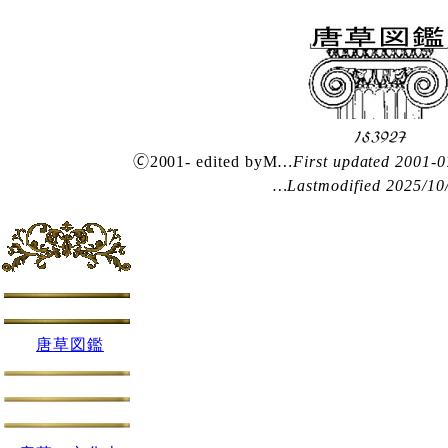
🄫2001- edited byM
…First updated 200
…Lastmodified 2025/10
唐草図鑑