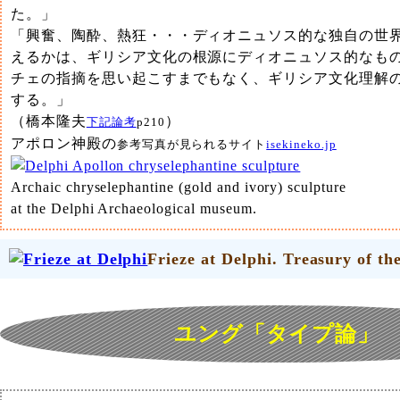
た。」
「興奮、陶酔、熱狂・・・ディオニュソス的な独自の世
えるかは、ギリシア文化の根源にディオニュソス的なも
チェの指摘を思い起こすまでもなく、ギリシア文化理解
する。」
（橋本隆夫
）
下記論考
p210
アポロン神殿の
参考写真が見られるサイト
isekineko.jp
Archaic chryselephantine (gold and ivory) sculpture
at the Delphi Archaeological museum.
Frieze at Delphi. Treasury of th
ユング「タイプ論」