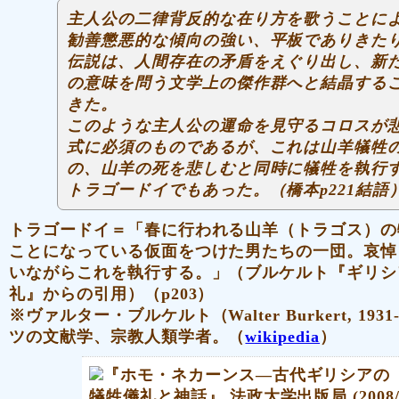
主人公の二律背反的な在り方を歌うことに
勧善懲悪的な傾向の強い、平板でありきた
伝説は、人間存在の矛盾をえぐり出し、新
の意味を問う文学上の傑作群へと結晶する
きた。
このような主人公の運命を見守るコロスが
式に必須のものであるが、これは山羊犠牲
の、山羊の死を悲しむと同時に犠牲を執行
トラゴードイでもあった。（橋本p221結語
トラゴードイ＝「春に行われる山羊（トラゴス）の
ことになっている仮面をつけた男たちの一団。哀悼
いながらこれを執行する。」（ブルケルト『ギリシ
礼』からの引用）（p203）
※ヴァルター・ブルケルト（Walter Burkert, 1931
ツの文献学、宗教人類学者。（
wikipedia
）
『ホモ・ネカーンス―古代ギリシアの
犠牲儀礼と神話』 法政大学出版局 (2008/