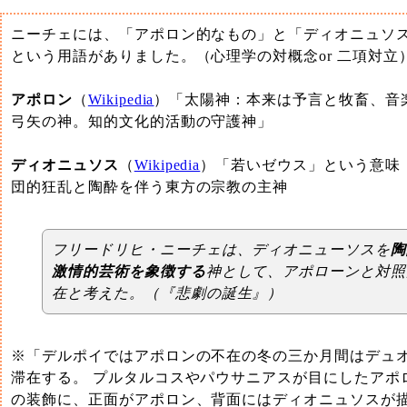
ニーチェには、「アポロン的なもの」と「ディオニュソ
という用語がありました。（心理学の対概念or 二項対立
アポロン
（
Wikipedia
）「太陽神：本来は予言と牧畜、音
弓矢の神。知的文化的活動の守護神」
ディオニュソス
（
Wikipedia
）「若いゼウス」という意味
団的狂乱と陶酔を伴う東方の宗教の主神
フリードリヒ・ニーチェは、ディオニューソスを
陶
激情的芸術を象徴する
神として、アポローンと対照
在と考えた。（『悲劇の誕生』）
※「デルポイではアポロンの不在の冬の三か月間はデュ
滞在する。 プルタルコスやパウサニアスが目にしたアポ
の装飾に、正面がアポロン、背面にはディオニュソスが