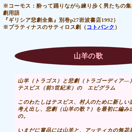
※コーモス：酔って踊りながら練り歩く男たちの集
劇用語
『ギリシア悲劇全集』別巻p27岩波書店1992）
※プラティナスのサティロス劇（
コトバンク
）
山羊の歌
山羊（トラゴス）と悲劇（トラゴーディア―
テスピス（前3世紀末）の エピグラム
このわたしはテスピス、村人のために新しい
考え出し
、悲劇（山羊の歌？）
を最初に編み
の。
いまだに賞品には山羊と、アッティカの無花