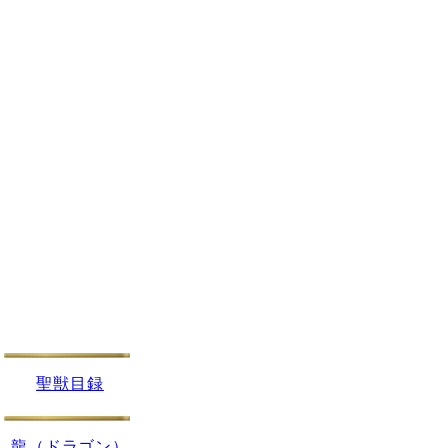
聖獣目録
龍（ドラゴン）