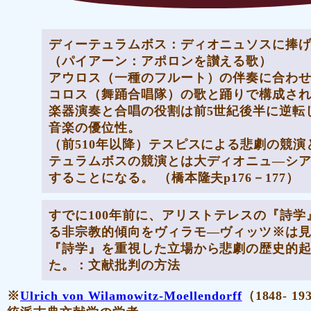
ディーテュラムボス
：ディオニュソスに捧
（パイアーン：アポロンを讃える歌）
アウロス（一種のフルート）の伴奏に合わせ
コロス（舞踊合唱隊）の歌と踊りで構成さ
楽器演奏と合唱の役割は前5世紀後半に逆転
音楽の優位性。
（前510年以降）テスピスによる悲劇の競演
テュラムボスの競演とは大ディオニュ―シ
することになる。 （橋本隆夫p176－177）
すでに100年前に、
アリストテレスの『詩学
る非宗教的傾向をヴィラモ―ヴィッツ※は
『詩学』を重視した立場から悲劇の歴史的
た。：
文献批判の方法
※
Ulrich von Wilamowitz-Moellendorff
（1848- 