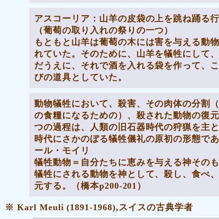
アスコーリア：山羊の皮袋の上を跳ね踊る
（葡萄の取り入れの祭りの一つ）
もともと山羊は葡萄の木には害を与える動
れていた。そのために、山羊を犠牲にして
だうえに、それで酒を入れる袋を作って、
びの道具としていた。
動物犠牲において、殺害、その肉体の分割
の食糧になるための）、殺された動物の復
つの過程は、人類の旧石器時代の狩猟を主
時代にさかのぼる犠牲儀礼の原初の形態で
ール・モイリ
犠牲動物＝自分たちに恵みを与える神その
犠牲にされる動物を神として、殺し、食べ
元する。（橋本p200‐201）
※ Karl Meuli (1891-1968),スイスの古典学者