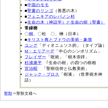
■
中国のモモ
■
聖書のリンゴ
（善悪の木）
■
フェニキアのレバノン杉
●
生命の木（神話学）と生命の樹（聖書）
常緑樹
〇
桐
、〇松 〇、榊（日本）
■
キリスト教とブドウの美術・象徴
ユング
「ディオニュソス的」（タイプ論）
M・エリアーデ
「中心のシンボリズム」
フレイザー
「呪術」「樹木崇拝」
杉浦康平
｢生命の樹」の四つの樹相
宮治昭
「聖樹信仰と仏教美術」
ジャック・ブロス
「樹液」（世界樹木神
話）
聖獣
⇒聖獣文様へ