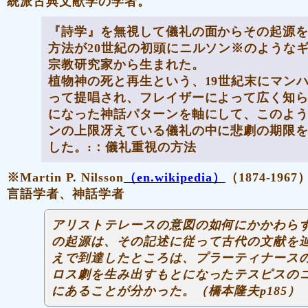
統派古典文献学の学者。
『詩学』を無視して儀礼の面からその起源
方法が20世紀の初頭にニルソン※のような
宗教研究家から生まれた。
植物神の死と再生という、19世紀末にマン
って提唱され、フレイザーによって広く知
になった
神話パターンを軸
にして、このよ
ンの上限冴えている儀礼の中に悲劇の期限
した。:：
儀礼重視の方法
※Martin P. Nilsson
（en.wikipedia）
（1874‐19
言語学者、神話学者
アリストテレースの意図の如何にかかわら
の起源は、その記述に従って古代の文献を
えで到達したところは、
プラーティナース
ロス劇を生み出すもとになったテスピスの
にあることが分かった。（橋本隆夫p185）