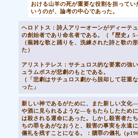
おける山羊の死が重要な役割を担ってい
いうのが、論考の中心であった。
ヘロドトス：詩人アリーオーンがディーテ
の創始者であり命名者である。（『歴史』5‐
（蕪雑な歌と踊りを、洗練された詩と歌の
た）
アリストテレス：サチュロス的な要素の強
ュラムボスが悲劇のもとである。
（「悲劇はサチュロス劇から脱却して荘重
った」
新しい神であるがために、また新しい文化
や酒に見られるような―をもたらしたため
は殺される運命にあった。しかし殺害者た
ちの罪をあがなおうと、殺害の事実を永遠
儀礼を残すことになる。：贖罪の儀礼（p19