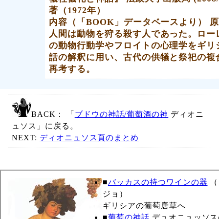
著（1972年）
内容（「BOOK」データベースより） 
人間は動物を狩る殺す人であった。ロー
の動物行動学やフロイトの心理学をギリ
話の解釈に用い、古代の供犠と祭祀の複
再考する。
BACK： 「
ブドウの神話/葡萄酒の神
ディオニ
ュソス」に戻る。
NEXT:
ディオニュソス頁のまとめ
■
バッカスの持つワインの器
（
ジョ）
ギリシアの葡萄唐草へ
■
葡萄の神話
デュオニュッソス