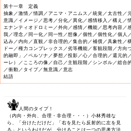
第十一章 定義
抽象／激情／情調／アニマ・アニムス／統覚／太古性／
意識／イメージ／思考／分化／異化／感情移入／構え／
エナンティオドロミー／外向／感情／機能／思考内容／
我／理念／同一化／同一性／想像／個性／個性化／個人
込み／内向／直観／非合理的／集合的／補償／具象性／
ドー／権力コンプレックス／劣等機能／客観段階／方向
的融即」／ペルソナ／夢想／投影／心／合理的／還元的
ーレ）／こころの像／自己／主観段階／シンボル／総合
／衝動／タイプ／無意識／意志
結語
人間のタイプ！
（内向・外向、合理・非合理・・・）小林秀雄な
ら、「分けただけだ」「右を見たら反射的に左を見
る」というわけだが、分けることは一つの思考方法