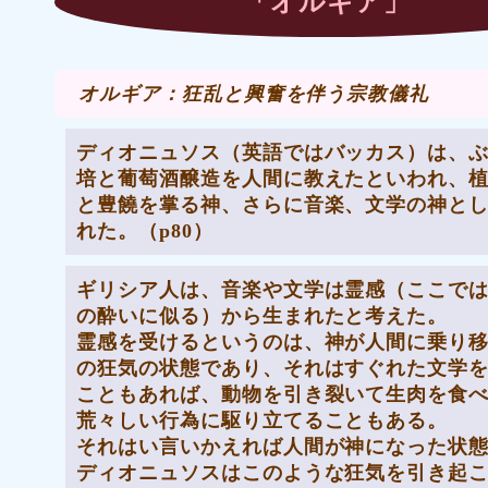
「オルギア」
オルギア：狂乱と興奮を伴う宗教儀礼
ディオニュソス（英語ではバッカス）は、
培と葡萄酒醸造を人間に教えたといわれ、
と豊饒を掌る神、さらに音楽、文学の神と
れた。（p80）
ギリシア人は、
音楽や文学は霊感（ここで
の酔いに似る）から生まれた
と考えた。
霊感を受けるというのは、神が人間に乗り
の狂気の状態であり、それはすぐれた文学
こともあれば、動物を引き裂いて生肉を食
荒々しい行為に駆り立てることもある。
それはい言いかえれば人間が神になった状
ディオニュソスはこのような狂気を引き起